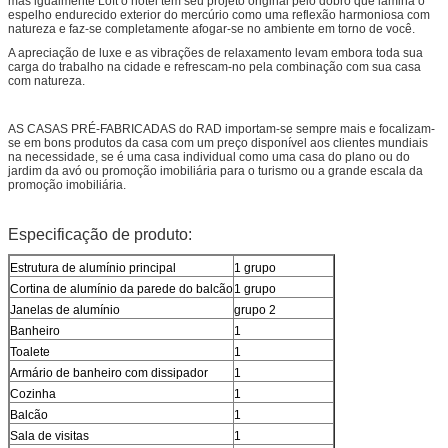
mas igualmente Loft o hotel tem seu projeto original pelo dobro que lamina o
espelho endurecido exterior do mercúrio como uma reflexão harmoniosa com
natureza e faz-se completamente afogar-se no ambiente em torno de você.
A apreciação de luxe e as vibrações de relaxamento levam embora toda sua
carga do trabalho na cidade e refrescam-no pela combinação com sua casa
com natureza.
AS CASAS PRÉ-FABRICADAS do RAD importam-se sempre mais e focalizam-
se em bons produtos da casa com um preço disponível aos clientes mundiais
na necessidade, se é uma casa individual como uma casa do plano ou do
jardim da avó ou promoção imobiliária para o turismo ou a grande escala da
promoção imobiliária.
Especificação de produto:
Estrutura de alumínio principal
1 grupo
Cortina de alumínio da parede do balcão
1 grupo
Janelas de alumínio
grupo 2
Banheiro
1
Toalete
1
Armário de banheiro com dissipador
1
Cozinha
1
Balcão
1
Sala de visitas
1