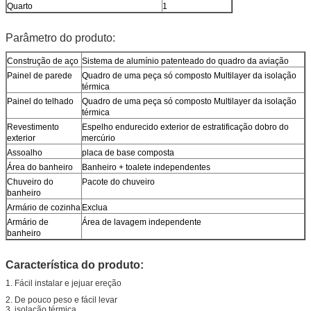
Quarto
1
Parâmetro do produto:
Construção de aço
Sistema de alumínio patenteado do quadro da aviação
Painel de parede
Quadro de uma peça só composto Multilayer da isolação
térmica
Painel do telhado
Quadro de uma peça só composto Multilayer da isolação
térmica
Revestimento
Espelho endurecido exterior de estratificação dobro do
exterior
mercúrio
Assoalho
placa de base composta
Área do banheiro
Banheiro + toalete independentes
Chuveiro do
Pacote do chuveiro
banheiro
Armário de cozinha
Exclua
Armário de
Área de lavagem independente
banheiro
Característica do produto:
1.
Fácil instalar e jejuar ereção
2.
De pouco peso e fácil levar
3. isolação térmica