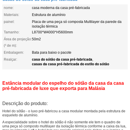
nome:
casa moderna da casa pré-fabricada
Materiais:
Estrutura de alumínio
painel:
Placa de uma peça só composta Multilayer da parede da
isolação térmica
Tamanho:
L8700*W4000*H5600mm
Área de projeção:
50m2
(² de m):
Embalagem:
Bata para baixo o pacote
casa do sótão da casa pré-fabricada
Realçar:
,
casas da casa pré-fabricada do estilo do sótão
Estância modular do espelho do sótão da casa da casa
pré-fabricada de luxe que exporta para Malásia
Descrição do produto:
Hotel do sótão - o luxo pré-fabricou a casa modular montada pela estrutura de
esqueleto de alumínio.
A especialidade sobre o hotel do sótão é não somente ele tem o quadro de
uma peça só composto multilayer da isolação térmica conforme a caixa da lua,