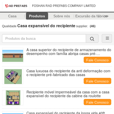
FOSHAN RAD PREFABS COMPANY LIMITED
Casa
Produtos
Sobre nós
Excursão da fábrica
>>
Casa expansível do recipiente
Qualidade
supplier.
(46)
A casa superior do recipiente de armazenamento do
desempenho com família abriga casas pré-
fabricadas
Fale Conosco
Casa luxuosa do recipiente da anti deformação com
o recipiente pré-fabricado das casas
Fale Conosco
Recipiente móvel impermeável da casa com a casa
expansível do recipiente da cabine da roulotte
Fale Conosco
Casa expansível do recipiente da longa vida 40ft