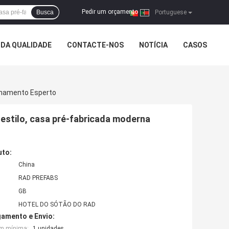
Pedir um orçamento
Busca
|
Portuguese
DA QUALIDADE
CONTACTE-NOS
NOTÍCIA
CASOS
chamento Esperto
 estilo, casa pré-fabricada moderna
uto:
China
RAD PREFABS
GB
HOTEL DO SÓTÃO DO RAD
amento e Envio:
em mínima:
1 unidades