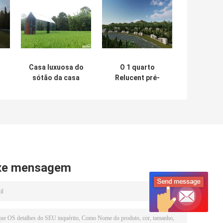
Casa luxuosa do
O 1 quarto
sótão da casa
Relucent pré-
pré-fabricada,
fabricou
,
interior de
casas/casa de
s
madeira da
madeira bonita
estrutura de
moderna
a
alumínio pré-
fabricada das
casas modulares
xe mensagem