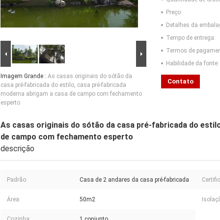
Preço:
Detalhes da embal
Tempo de entrega:
Termos de pagamen
Habilidade da fonte:
Imagem Grande :
As casas originais do sótão da
Contato
casa pré-fabricada do estilo, casa pré-fabricada
moderna abrigam a casa de campo com fechamento
esperto
As casas originais do sótão da casa pré-fabricada do esti
de campo com fechamento esperto
descrição
Padrão:
Casa de 2 andares da casa pré-fabricada
Certifi
Área:
50m2
Isolaç
Cozinha:
1 conjunto