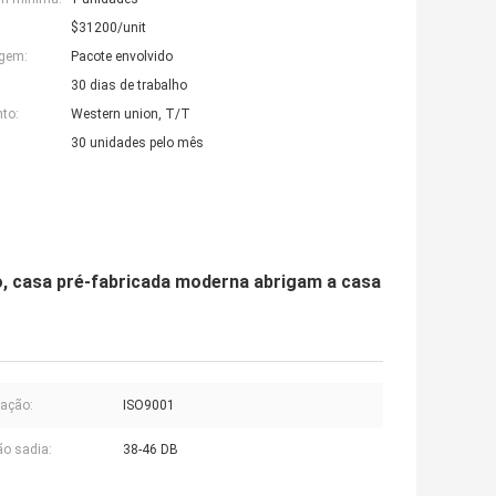
$31200/unit
agem:
Pacote envolvido
30 dias de trabalho
to:
Western union, T/T
30 unidades pelo mês
lo, casa pré-fabricada moderna abrigam a casa
cação:
ISO9001
ão sadia:
38-46 DB