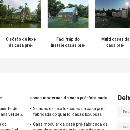
O sótão de luxe
Fácil/rápido
Multi casas da
da casa pré-
instale casas pré-
casa pré-
fabricada
fabricadas das
fabricada do
dirige/o fogo
casas do sótão
sótão do andar
modular casa da
da casa pré-
casas modulare
casa pré-
fabricada luxo
fornecidas
fabricada -
impermeável
grande trapeir
resistente para a
nas rodas
estância
Dei
e
casas modernas da casa pré-fabricada
piente de
2 casas de luxo luxuosas da casa pré-
pansível de 2
fabricada do quarto, casas luxuosas
brancas da casa pré-fabricada com
a do
Casa modular da casa pré-fabricada da
balcão