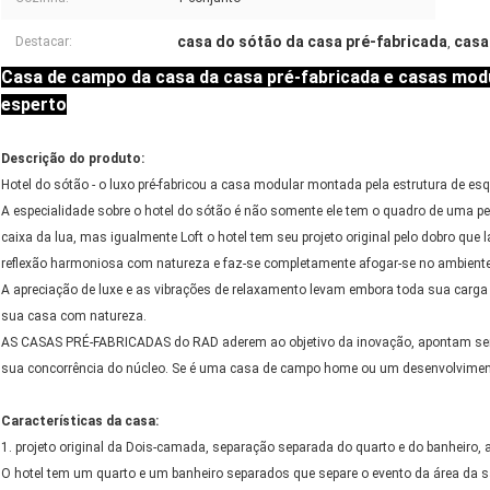
casa do sótão da casa pré-fabricada
casa
Destacar:
,
Casa de campo da casa da casa pré-fabricada e casas mo
esperto
Descrição do produto:
Hotel do sótão - o luxo pré-fabricou a casa modular montada pela estrutura de esq
A especialidade sobre o hotel do sótão é não somente ele tem o quadro de uma p
caixa da lua, mas igualmente Loft o hotel tem seu projeto original pelo dobro qu
reflexão harmoniosa com natureza e faz-se completamente afogar-se no ambiente
A apreciação de luxe e as vibrações de relaxamento levam embora toda sua carga
sua casa com natureza.
AS CASAS PRÉ-FABRICADAS do RAD aderem ao objetivo da inovação, apontam servi
sua concorrência do núcleo. Se é uma casa de campo home ou um desenvolvimento 
Características da casa:
1. projeto original da Dois-camada, separação separada do quarto e do banheiro,
O hotel tem um quarto e um banheiro separados que separe o evento da área da sa