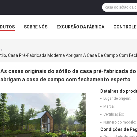
DUTOS
SOBRE NÓS
EXCURSÃO DA FÁBRICA
CONTROLE 
Estilo, Casa Pré-Fabricada Moderna Abrigam A Casa De Campo Com Fe
As casas originais do sótão da casa pré-fabricada do
abrigam a casa de campo com fechamento esperto
Detalhes do prod
Lugar de origem:
Marca:
Certificação:
Número do modelo:
Condições de Pag
Quantidade de ord